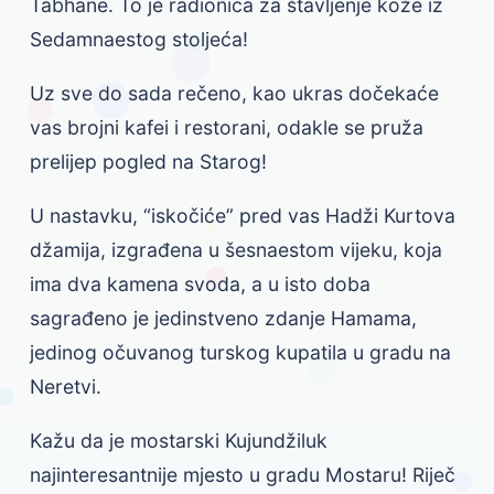
Tabhane. To je radionica za štavljenje kože iz
Sedamnaestog stoljeća!
Uz sve do sada rečeno, kao ukras dočekaće
vas brojni kafei i restorani, odakle se pruža
prelijep pogled na Starog!
U nastavku, “iskočiće” pred vas Hadži Kurtova
džamija, izgrađena u šesnaestom vijeku, koja
ima dva kamena svoda, a u isto doba
sagrađeno je jedinstveno zdanje Hamama,
jedinog očuvanog turskog kupatila u gradu na
Neretvi.
Kažu da je mostarski Kujundžiluk
najinteresantnije mjesto u gradu Mostaru! Riječ