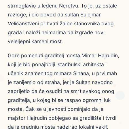
strmoglavio u ledenu Neretvu. To je, uz ostale
razloge, i bio povod da sultan Sulejman
Veličanstveni prihvati žalbe stanovnika ovog
grada i naloži neimarima da izgrade novi
veleljepni kameni most.
Gore pomenuti graditelj mosta Mimar Hajrudin,
koji je bio ponajbolji istanbulski arhitekta i
učenik znamenitog mimara Sinana, u prvi mah
je zanijemio od straha, jer je Sultan navodno
zaprijetio da će osuditi na smrt svakog onog
graditelja, u kojeg bi se raspao ogromni luk
mosta. Čak se u javnosti pominjalo da je
majstor Hajrudin pobjegao sa gradilišta i tvrdi
da je gradnju mosta nadzirao lokalni vakif,