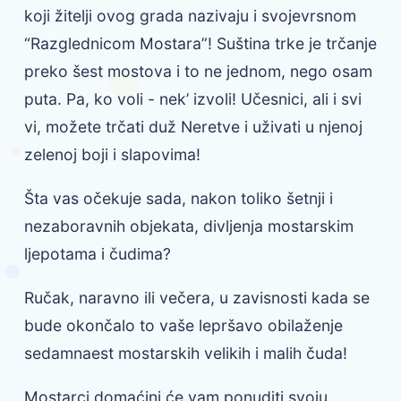
koji žitelji ovog grada nazivaju i svojevrsnom
“Razglednicom Mostara”! Suština trke je trčanje
preko šest mostova i to ne jednom, nego osam
puta. Pa, ko voli - nek’ izvoli! Učesnici, ali i svi
vi, možete trčati duž Neretve i uživati u njenoj
zelenoj boji i slapovima!
Šta vas očekuje sada, nakon toliko šetnji i
nezaboravnih objekata, divljenja mostarskim
ljepotama i čudima?
Ručak, naravno ili večera, u zavisnosti kada se
bude okončalo to vaše lepršavo obilaženje
sedamnaest mostarskih velikih i malih čuda!
Mostarci domaćini će vam ponuditi svoju