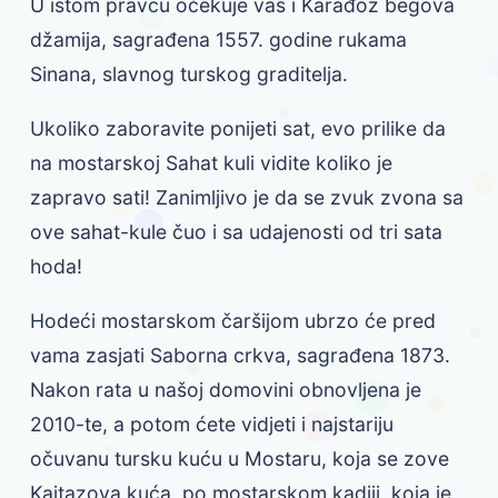
U istom pravcu očekuje vas i Karađoz begova
džamija, sagrađena 1557. godine rukama
Sinana, slavnog turskog graditelja.
Ukoliko zaboravite ponijeti sat, evo prilike da
na mostarskoj Sahat kuli vidite koliko je
zapravo sati! Zanimljivo je da se zvuk zvona sa
ove sahat-kule čuo i sa udajenosti od tri sata
hoda!
Hodeći mostarskom čaršijom ubrzo će pred
vama zasjati Saborna crkva, sagrađena 1873.
Nakon rata u našoj domovini obnovljena je
2010-te, a potom ćete vidjeti i najstariju
očuvanu tursku kuću u Mostaru, koja se zove
Kajtazova kuća, po mostarskom kadiji, koja je