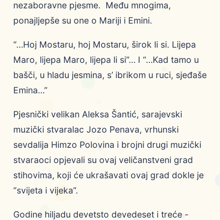
nezaboravne pjesme. Među mnogima,
ponajljepše su one o Mariji i Emini.
“…Hoj Mostaru, hoj Mostaru, širok li si. Lijepa
Maro, lijepa Maro, lijepa li si”… I “…Kad tamo u
bašči, u hladu jesmina, s’ ibrikom u ruci, sjeđaše
Emina…”
Pjesnički velikan Aleksa Šantić, sarajevski
muzički stvaralac Jozo Penava, vrhunski
sevdalija Himzo Polovina i brojni drugi muzički
stvaraoci opjevali su ovaj veličanstveni grad
stihovima, koji će ukrašavati ovaj grad dokle je
“svijeta i vijeka”.
Godine hiljadu devetsto devedeset i treće -