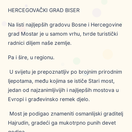
HERCEGOVAČKI GRAD BISER
Na listi najljepših gradovu Bosne i Hercegovine
grad Mostar je u samom vrhu, tvrde turistički
radnici diljem naše zemlje.
Pa i šire, u regionu.
U svijetu je prepoznatljiv po brojnim prirodnim
ljepotama, među kojima se ističe Stari most,
jedan od najzanimljivijih i najljepših mostova u
Evropi i građevinsko remek djelo.
Most je podigao znameniti osmanlijski graditelj
Hajrudin, gradeći ga mukotrpno punih devet
godina.