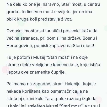
Na čelu kolone je, naravno, Stari most, u centru
grada. Jedinstven most u svijetu, jer on ima
oblik kruga koji predstavlja život.
Ovdašnji mostarski turistički poslenici kažu da
većina stranaca, pri pomisli na državu Bosnu i
Hercegovinu, pomisli zapravo na Stari most!
Tu je potom i Muzej “Stari most” i na obje
strane rijeke veleljepne kamene kule, koje ističu
ljepotu ove znamenite ćuprije.
Pa imamo na zapadnoj strani Halebiju, koja je
nekada korištena kao osmatračnica, a na
istočnoj strani kulu Tara, polukružnog izgleda,
u kojoj je i smješten Muzej “Stari most”, a tu su i