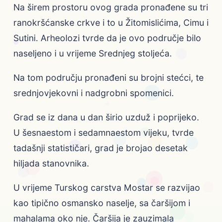
Na širem prostoru ovog grada pronađene su tri
ranokršćanske crkve i to u Žitomislićima, Cimu i
Sutini. Arheolozi tvrde da je ovo područje bilo
naseljeno i u vrijeme Srednjeg stoljeća.
Na tom području pronađeni su brojni stećci, te
srednjovjekovni i nadgrobni spomenici.
Grad se iz dana u dan širio uzduž i poprijeko.
U šesnaestom i sedamnaestom vijeku, tvrde
tadašnji statističari, grad je brojao desetak
hiljada stanovnika.
U vrijeme Turskog carstva Mostar se razvijao
kao tipično osmansko naselje, sa čaršijom i
mahalama oko nje. Čaršija je zauzimala