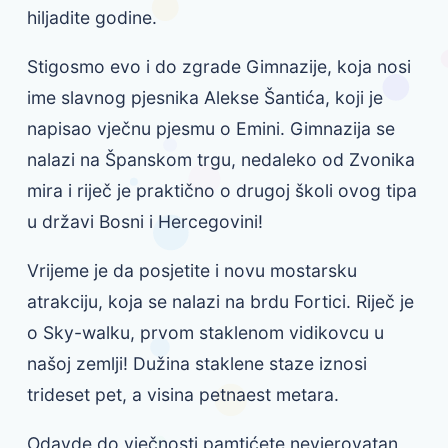
hiljadite godine.
Stigosmo evo i do zgrade Gimnazije, koja nosi
ime slavnog pjesnika Alekse Šantića, koji je
napisao vječnu pjesmu o Emini. Gimnazija se
nalazi na Španskom trgu, nedaleko od Zvonika
mira i riječ je praktično o drugoj školi ovog tipa
u državi Bosni i Hercegovini!
Vrijeme je da posjetite i novu mostarsku
atrakciju, koja se nalazi na brdu Fortici. Riječ je
o Sky-walku, prvom staklenom vidikovcu u
našoj zemlji! Dužina staklene staze iznosi
trideset pet, a visina petnaest metara.
Odavde do vječnosti pamtićete nevjerovatan