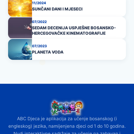
11/2024
SUNČANI DANI I MJESECI
07/2022
SEDAM DECENIJA USPJEŠNE BOSANSKO-
HERCEGOVAČKE KINEMATOGRAFIJE
07/2023
PLANETA VODA
ABC Djeca je aplikacija za učenje bosanskog (i
engleskog) jezika, namijenjena djeci od 1 do 10 godina.
Nudi interaktivne sadržaje za učenje na zabavan i