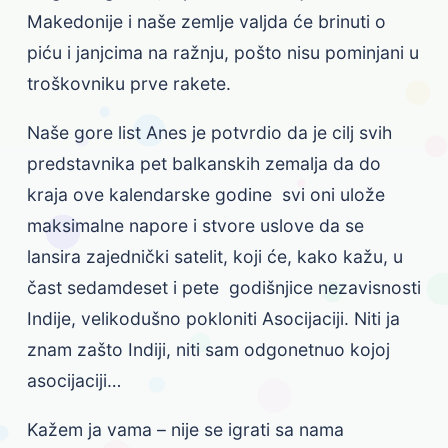
Makedonije i naše zemlje valjda će brinuti o
piću i janjcima na ražnju, pošto nisu pominjani u
troškovniku prve rakete.
Naše gore list Anes je potvrdio da je cilj svih
predstavnika pet balkanskih zemalja da do
kraja ove kalendarske godine svi oni ulože
maksimalne napore i stvore uslove da se
lansira zajednički satelit, koji će, kako kažu, u
čast sedamdeset i pete godišnjice nezavisnosti
Indije, velikodušno pokloniti Asocijaciji. Niti ja
znam zašto Indiji, niti sam odgonetnuo kojoj
asocijaciji…
Kažem ja vama – nije se igrati sa nama