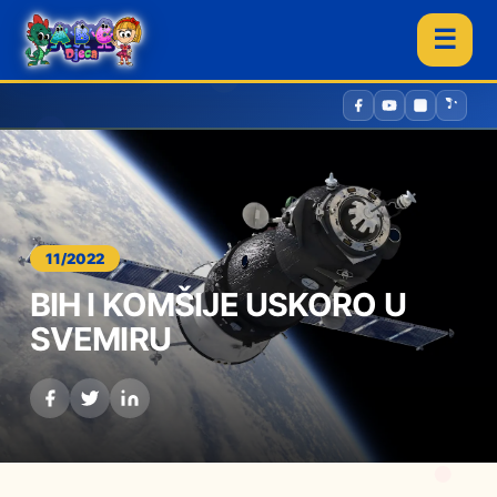
☰
11/2022
BIH I KOMŠIJE USKORO U
SVEMIRU