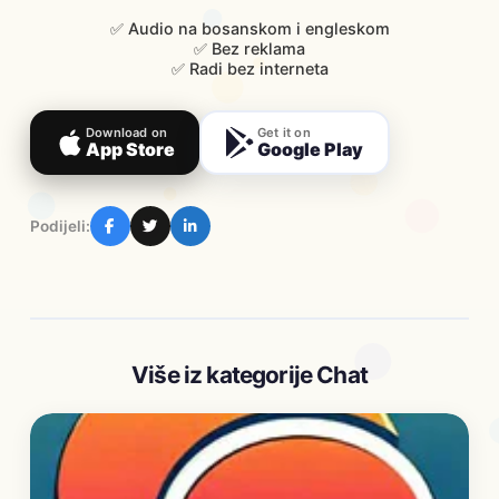
✅ Audio na bosanskom i engleskom
✅ Bez reklama
✅ Radi bez interneta
Download on
Get it on
App Store
Google Play
Podijeli:
Više iz kategorije Chat