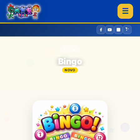
☰
← Chat
Bingo
NOVO