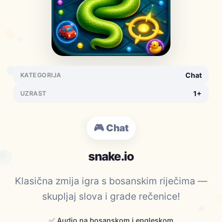
Chat
KATEGORIJA
1+
UZRAST
🎮 Chat
snake.io
Klasična zmija igra s bosanskim riječima —
skupljaj slova i grade rečenice!
✅ Audio na bosanskom i engleskom