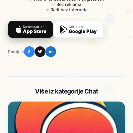
✅ Bez reklama
✅ Radi bez interneta
Download on
Get it on
App Store
Google Play
Podijeli:
Više iz kategorije Chat