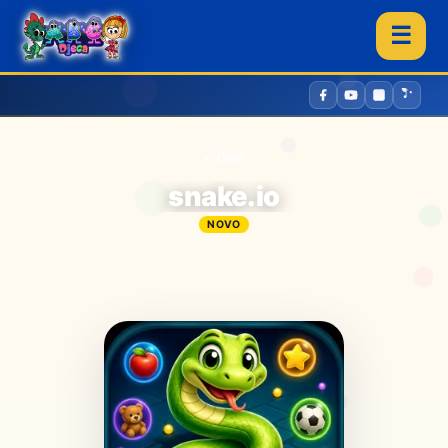
☰
← Chat
snake.io
NOVO