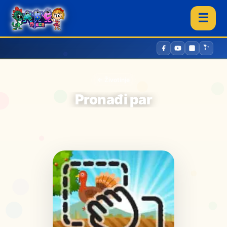
☰
← Životinje
Pronađi par