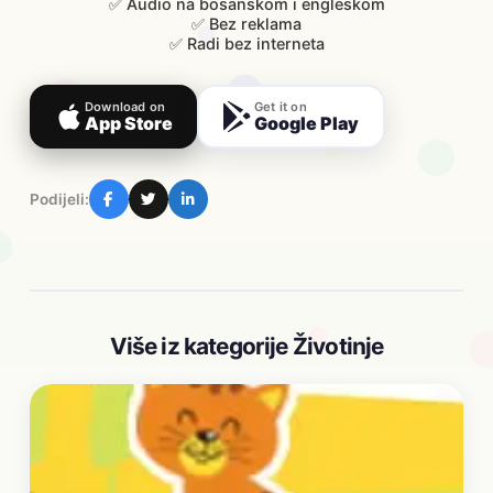
✅ Audio na bosanskom i engleskom
✅ Bez reklama
✅ Radi bez interneta
Download on
Get it on
App Store
Google Play
Podijeli:
Više iz kategorije Životinje