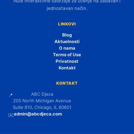
Nudi interaktivne sadržaje za učenje na zabavan i
jednostavan način.
LINKOVI
Blog
Aktuelnosti
O nama
Terms of Use
Privatnost
Kontakt
KONTAKT
ABC Djeca
📍
205 North Michigan Avenue
Suite 810, Chicago, IL 60601
admin@abcdjeca.com
✉️