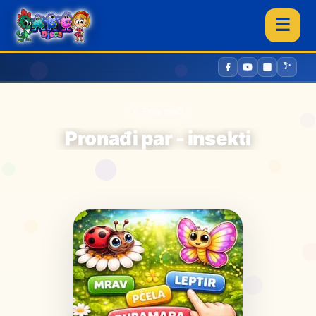
☰
← Prve riječi
Pronađi par - insekti