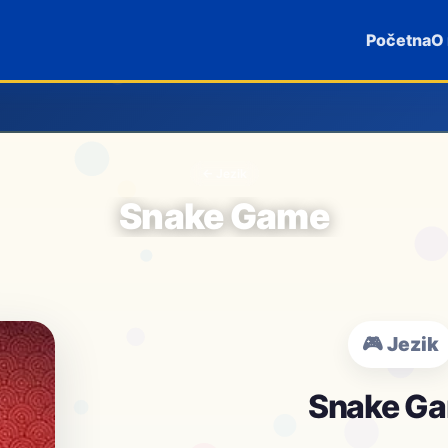
Početna
O
← Jezik
Snake Game
🎮 Jezik
Snake G