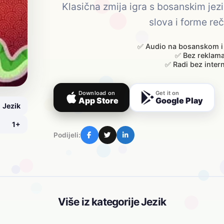
Klasična zmija igra s bosanskim jez
slova i forme re
✅ Audio na bosanskom i
✅ Bez reklam
✅ Radi bez inter
Download on
Get it on
App Store
Google Play
Jezik
1+
Podijeli:
Više iz kategorije Jezik