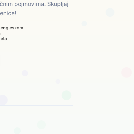
ičnim pojmovima. Skupljaj
čenice!
 engleskom
a
neta