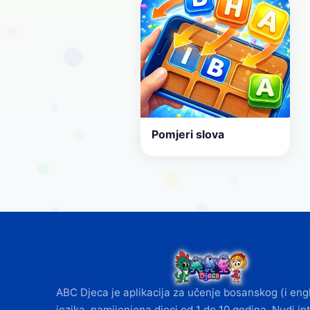
Pomjeri slova
ABC Djeca je aplikacija za učenje bosanskog (i eng
jezika, namijenjena djeci od 1 do 10 godina. Nudi in