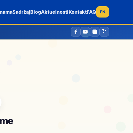
 nama
Sadržaj
Blog
Aktuelnosti
Kontakt
FAQ
EN
ame