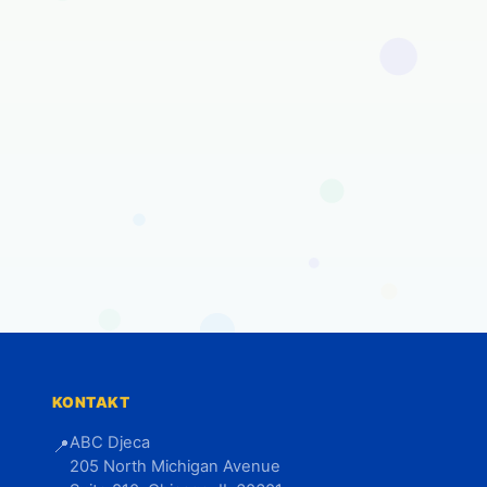
KONTAKT
ABC Djeca
📍
205 North Michigan Avenue