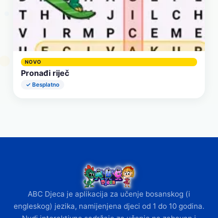
NOVO
Pronađi riječ
✓ Besplatno
ABC Djeca je aplikacija za učenje bosanskog (i
engleskog) jezika, namijenjena djeci od 1 do 10 godina.