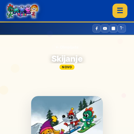
☰
← Olimpijada
Skijanje
NOVO