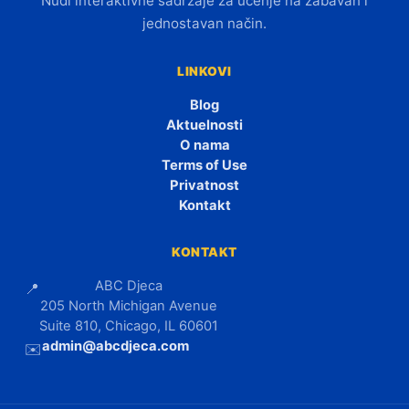
Nudi interaktivne sadržaje za učenje na zabavan i
jednostavan način.
LINKOVI
Blog
Aktuelnosti
O nama
Terms of Use
Privatnost
Kontakt
KONTAKT
ABC Djeca
📍
205 North Michigan Avenue
Suite 810, Chicago, IL 60601
admin@abcdjeca.com
✉️