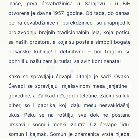
Inače, prva ćevabdžinica u Sarajevu i u BiH
otvorena je davne 1957. godine. Od tada, do danas,
be-ha ćevabdžinice i burekdžinice su unaprijedile
proizvodnju brojnih tradicionalnih jela, koja potiču
sa naših prostora, a koja su postala simboli bogate
bosanske kuhinje! I definitivno – tim tragom su
pohrlili u našu zemlju turisti sa svih kontinenata!
Kako se spravljaju ćevapi, pitanje je sad? Ovako.
Ćevapi se spravljaju mješavinom mesa janjetine i
govedine, a đahkad i đegod i teletine. Začini su luk,
biber, so i paprika, koji daju mesu nesvakidašnji
ukus. Peku se na roštilju, sve dok ne postanu
hrskavi i sočni i mehki iznutra. Uz ćevape “idu”
somun i kajmak. Somun je znamenita vrsta hljeba,