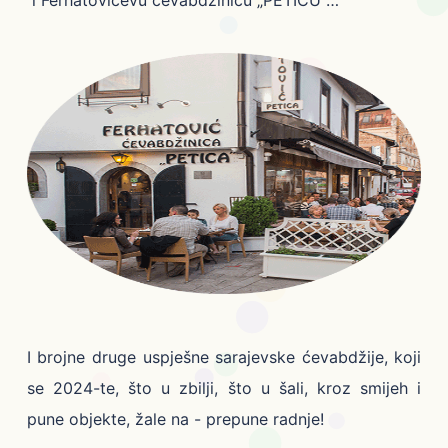
i Ferhatovićevu ćevabdžinicu „PETICU“…
I brojne druge uspješne sarajevske ćevabdžije, koji
se 2024-te, što u zbilji, što u šali, kroz smijeh i
pune objekte, žale na - prepune radnje!