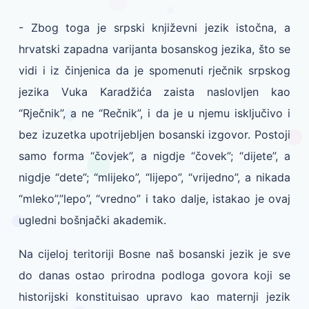
- Zbog toga je srpski književni jezik istočna, a
hrvatski zapadna varijanta bosanskog jezika, što se
vidi i iz činjenica da je spomenuti rječnik srpskog
jezika Vuka Karadžića zaista naslovljen kao
“Rječnik”, a ne “Rečnik”, i da je u njemu isključivo i
bez izuzetka upotrijebljen bosanski izgovor. Postoji
samo forma “čovjek”, a nigdje “čovek”; “dijete”, a
nigdje “dete”; “mlijeko”, “lijepo”, “vrijedno”, a nikada
“mleko”,”lepo”, “vredno” i tako dalje, istakao je ovaj
ugledni bošnjački akademik.
Na cijeloj teritoriji Bosne naš bosanski jezik je sve
do danas ostao prirodna podloga govora koji se
historijski konstituisao upravo kao maternji jezik