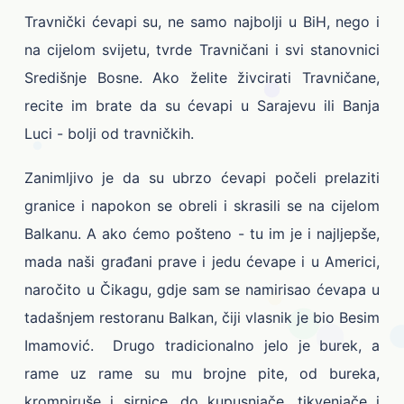
Travnički ćevapi su, ne samo najbolji u BiH, nego i
na cijelom svijetu, tvrde Travničani i svi stanovnici
Središnje Bosne. Ako želite živcirati Travničane,
recite im brate da su ćevapi u Sarajevu ili Banja
Luci - bolji od travničkih.
Zanimljivo je da su ubrzo ćevapi počeli prelaziti
granice i napokon se obreli i skrasili se na cijelom
Balkanu. A ako ćemo pošteno - tu im je i najljepše,
mada naši građani prave i jedu ćevape i u Americi,
naročito u Čikagu, gdje sam se namirisao ćevapa u
tadašnjem restoranu Balkan, čiji vlasnik je bio Besim
Imamović. Drugo tradicionalno jelo je burek, a
rame uz rame su mu brojne pite, od bureka,
krompiruše i sirnice, do kupusnjače, tikvenjače i