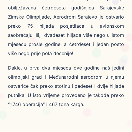
obilježavana četrdeseta godišnjica Sarajevske
Zimske Olimpijade, Aerodrom Sarajevo je ostvario
preko 75 hiljada posjetilaca u avionskom
saobraćaju. Ili, dvadeset hiljada više nego u istom
mjesecu prošle godine, a četrdeset i jedan posto
više nego prije pola decenije!
Dakle, u prva dva mjeseca ove godine naš jedini
olimpijski grad i Međunarodni aerodrom u njemu
ostvariće čak preko stotinu i pedeset i dvije hiljade
putnika. U isto vrijeme provedeno je takođe preko
“1.746 operacija” i 467 tona karga.