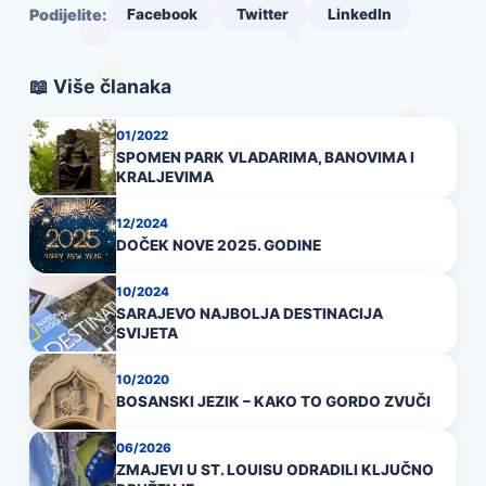
Podijelite:
Facebook
Twitter
LinkedIn
📖 Više članaka
01/2022
SPOMEN PARK VLADARIMA, BANOVIMA I
KRALJEVIMA
12/2024
DOČEK NOVE 2025. GODINE
10/2024
SARAJEVO NAJBOLJA DESTINACIJA
SVIJETA
10/2020
BOSANSKI JEZIK – KAKO TO GORDO ZVUČI
06/2026
ZMAJEVI U ST. LOUISU ODRADILI KLJUČNO