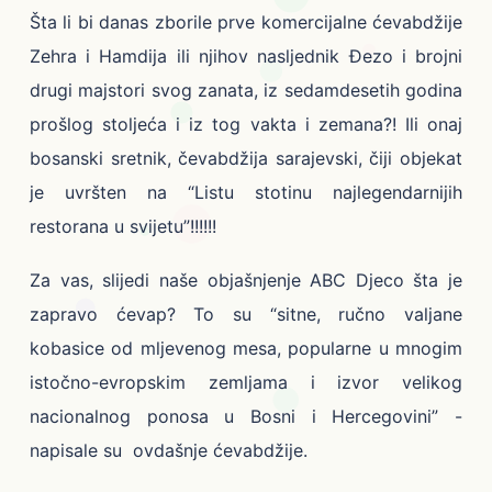
Šta li bi danas zborile prve komercijalne ćevabdžije
Zehra i Hamdija ili njihov nasljednik Đezo i brojni
drugi majstori svog zanata, iz sedamdesetih godina
prošlog stoljeća i iz tog vakta i zemana?! Ili onaj
bosanski sretnik, čevabdžija sarajevski, čiji objekat
je uvršten na “Listu stotinu najlegendarnijih
restorana u svijetu”!!!!!!
Za vas, slijedi naše objašnjenje ABC Djeco šta je
zapravo ćevap? To su “sitne, ručno valjane
kobasice od mljevenog mesa, popularne u mnogim
istočno-evropskim zemljama i izvor velikog
nacionalnog ponosa u Bosni i Hercegovini” -
napisale su ovdašnje ćevabdžije.