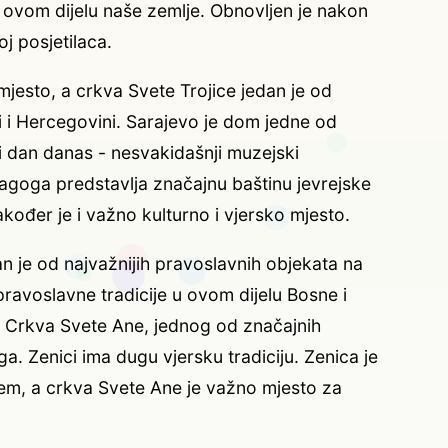
u ovom dijelu naše zemlje. Obnovljen je nakon
oj posjetilaca.
mjesto, a crkva Svete Trojice jedan je od
ni i Hercegovini. Sarajevo je dom jedne od
e i dan danas - nesvakidašnji muzejski
goga predstavlja značajnu baštinu jevrejske
akođer je i važno kulturno i vjersko mjesto.
n je od najvažnijih pravoslavnih objekata na
ravoslavne tradicije u ovom dijelu Bosne i
 Crkva Svete Ane, jednog od značajnih
a. Zenici ima dugu vjersku tradiciju. Zenica je
đem, a crkva Svete Ane je važno mjesto za