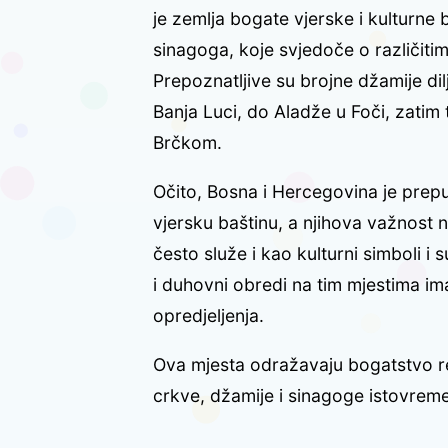
je zemlja bogate vjerske i kulturne 
sinagoga, koje svjedoče o različitim r
Prepoznatljive su brojne džamije d
Banja Luci, do Aladže u Foči, zatim t
Brčkom.
Očito, Bosna i Hercegovina je prep
vjersku baštinu, a njihova važnost 
često služe i kao kulturni simboli i 
i duhovni obredi na tim mjestima ima
opredjeljenja.
Ova mjesta odražavaju bogatstvo rel
crkve, džamije i sinagoge istovreme