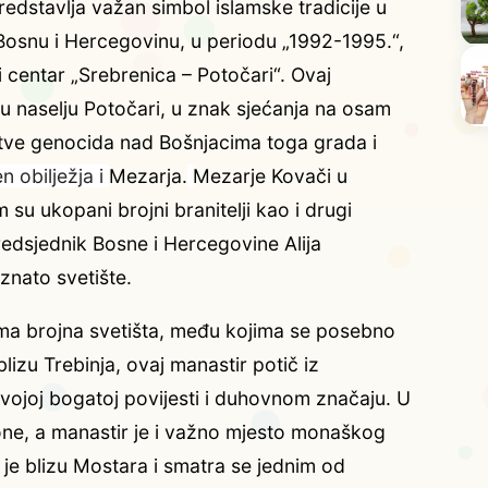
edstavlja važan simbol islamske tradicije u
Bosnu i Hercegovinu, u periodu „1992-1995.“,
i centar „Srebrenica – Potočari“. Ovaj
u naselju Potočari, u znak sjećanja na osam
 žrtve genocida nad Bošnjacima toga grada i
 obilježja i
Mezarja.
Mezarje Kovači u
 su ukopani brojni branitelji kao i drugi
predsjednik Bosne i Hercegovine Alija
znato svetište.
ma brojna svetišta, među kojima se posebno
lizu Trebinja, ovaj manastir potič iz
svojoj bogatoj povijesti i duhovnom značaju. U
ikone, a manastir je i važno mjesto monaškog
 je blizu Mostara i smatra se jednim od