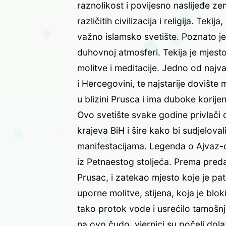
raznolikost i povijesno naslijeđe ze
različitih civilizacija i religija. Teki
važno islamsko svetište. Poznato 
duhovnoj atmosferi. Tekija je mjesto 
molitve i meditacije. Jedno od najva
i Hercegovini, te najstarije dovište
u blizini Prusca i ima duboke korije
Ovo svetište svake godine privlači d
krajeva BiH i šire kako bi sudjeloval
manifestacijama. Legenda o Ajvaz-de
iz Petnaestog stoljeća. Prema predaj
Prusac, i zatekao mjesto koje je pa
uporne molitve, stijena, koja je blo
tako protok vode i usrećilo tamošnj
na ovo čudo, vjernici su počeli dolazi