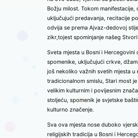
Božju milost. Tokom manifestacije, o
uključujući predavanja, recitacije po
odvija se prema Ajvaz-dedovoj stije
zikr,tojest spominjanje našeg Stvorit
Sveta mjesta u Bosni i Hercegovini ob
spomenike, uključujući crkve, džami
još nekoliko važnih svetih mjesta u 
tradicionalnom smislu, Stari most j
velikim kulturnim i povijesnim znač
stoljeću, spomenik je svjetske bašt
kulturno značenje.
Sva ova mjesta nose duboko vjersko 
religijskih tradicija u Bosni i Herce