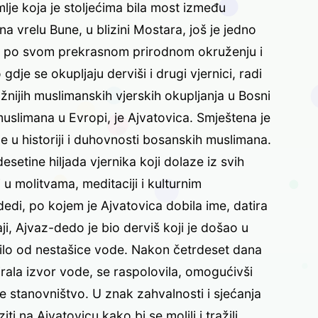
mlje koja je stoljećima bila most između
ja, na vrelu Bune, u blizini Mostara, još je jedno
je po svom prekrasnom prirodnom okruženju i
gdje se okupljaju derviši i drugi vjernici, radi
žnijih muslimanskih vjerskih okupljanja u Bosni
 muslimana u Evropi, je Ajvatovica. Smještena je
ne u historiji i duhovnosti bosanskih muslimana.
esetine hiljada vjernika koji dolaze iz svih
i u molitvama, meditaciji i kulturnim
di, po kojem je Ajvatovica dobila ime, datira
i, Ajvaz-dedo je bio derviš koji je došao u
tilo od nestašice vode. Nakon četrdeset dana
kirala izvor vode, se raspolovila, omogućivši
e stanovništvo. U znak zahvalnosti i sjećanja
ti na Ajvatovicu kako bi se molili i tražili