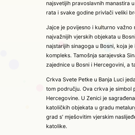
najsvetijih pravoslavnih manastira 
rata i svake godine privlači veliki br
Jajce je povijesno i kulturno važno 
najvažnijih vjerskih objekata u Bos
najstarijih sinagoga u Bosni, koja j
kompleks. Tamošnja sarajevska Sina
zajednice u Bosni i Hercegovini, a t
Crkva Svete Petke u Banja Luci jeda
tom području. Ova crkva je simbol p
Hercegovine. U Zenici je sagrađena
katoličkih objekata u gradu metalurg
grad s' mješovitim vjerskim naslije
katolike.