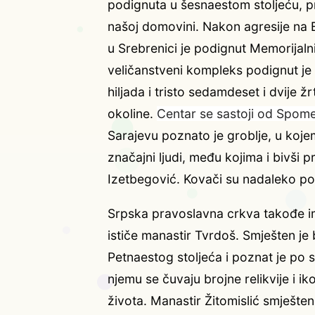
podignuta u šesnaestom stoljeću, pr
našoj domovini. Nakon agresije na 
u Srebrenici je podignut Memorijaln
veličanstveni kompleks podignut je 
hiljada i tristo sedamdeset i dvije
okoline.
Centar se sastoji od Spomen
Sarajevu poznato je groblje, u kojem
značajni ljudi, među kojima i bivši 
Izetbegović. Kovači su nadaleko po
Srpska pravoslavna crkva takođe i
ističe manastir Tvrdoš. Smješten je b
Petnaestog stoljeća i poznat je po 
njemu se čuvaju brojne relikvije i 
života. Manastir Žitomislić smješten