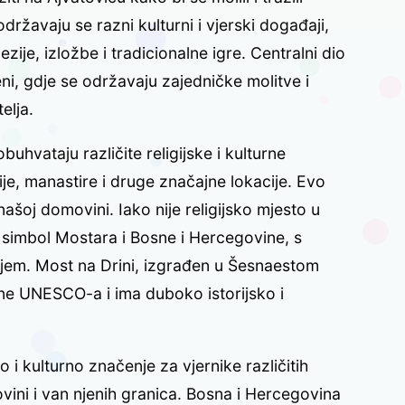
državaju se razni kulturni i vjerski događaji,
ezije, izložbe i tradicionalne igre. Centralni dio
ni, gdje se održavaju zajedničke molitve i
elja.
uhvataju različite religijske i kulturne
je, manastire i druge značajne lokacije. Evo
našoj domovini. Iako nije religijsko mjesto u
e simbol Mostara i Bosne i Hercegovine, s
ajem. Most na Drini, izgrađen u Šesnaestom
ine UNESCO-a i ima duboko istorijsko i
i kulturno značenje za vjernike različitih
govini i van njenih granica. Bosna i Hercegovina