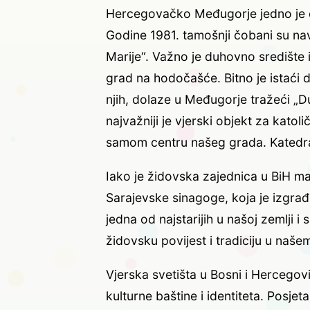
Hercegovačko Međugorje jedno je od 
Godine 1981. tamošnji čobani su na
Marije“. Važno je duhovno središte i 
grad na hodočašće. Bitno je istaći d
njih, dolaze u Međugorje tražeći „Du
najvažniji je vjerski objekt za katol
samom centru našeg grada. Katedral
Iako je židovska zajednica u BiH ma
Sarajevske sinagoge, koja je izgra
jedna od najstarijih u našoj zemlji i
židovsku povijest i tradiciju u naše
Vjerska svetišta u Bosni i Hercegovi
kulturne baštine i identiteta. Posj