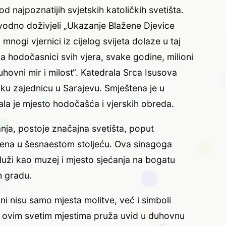
najpoznatijih svjetskih katoličkih svetišta.
vodno doživjeli „Ukazanje Blažene Djevice
mnogi vjernici iz cijelog svijeta dolaze u taj
a hodočasnici svih vjera, svake godine, milioni
hovni mir i milost“. Katedrala Srca Isusova
ičku zajednicu u Sarajevu. Smještena je u
a je mjesto hodočašća i vjerskih obreda.
nja, postoje značajna svetišta, poput
đena u šesnaestom stoljeću. Ova sinagoga
 služi kao muzej i mjesto sjećanja na bogatu
m gradu.
ni nisu samo mjesta molitve, već i simboli
eta ovim svetim mjestima pruža uvid u duhovnu