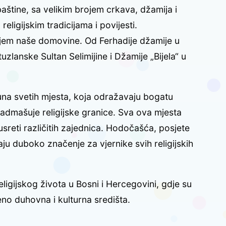
baštine, sa velikim brojem crkava, džamija i
eligijskim tradicijama i povijesti.
iljem naše domovine. Od Ferhadije džamije u
uzlanske Sultan Selimijine i Džamije „Bijela“ u
una svetih mjesta, koja odražavaju bogatu
nadmašuje religijske granice. Sva ova mjesta
susreti različitih zajednica. Hodočašća, posjete
ju duboko značenje za vjernike svih religijskih
igijskog života u Bosni i Hercegovini, gdje su
no duhovna i kulturna središta.