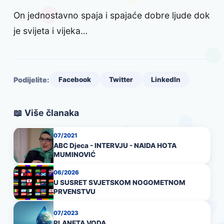
On jednostavno spaja i spajaće dobre ljude dok
je svijeta i vijeka…
Podijelite:
Facebook
Twitter
LinkedIn
📖 Više članaka
07/2021
ABC Djeca - INTERVJU - NAIDA HOTA
MUMINOVIĆ
06/2026
U SUSRET SVJETSKOM NOGOMETNOM
PRVENSTVU
07/2023
PLANETA VODA