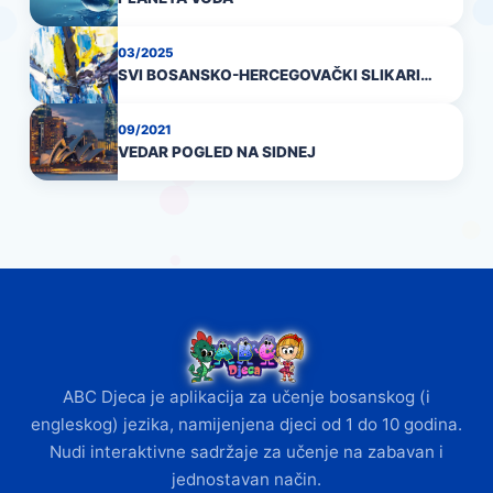
03/2025
SVI BOSANSKO-HERCEGOVAČKI SLIKARI…
09/2021
VEDAR POGLED NA SIDNEJ
ABC Djeca je aplikacija za učenje bosanskog (i
engleskog) jezika, namijenjena djeci od 1 do 10 godina.
Nudi interaktivne sadržaje za učenje na zabavan i
jednostavan način.