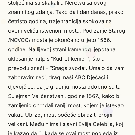
stoljećima su skakali u Neretvu sa ovog
znamnitog zdanja. Tako da i dan danas, preko
četristo godina, traje tradicija skokova na
ovom veličanstvenom mostu. Podizanje Starog
/NOVOG/ mosta je okončano u ljeto 1566.
godine. Na lijevoj strani kamenog ljepotana
uklesan je natpis “Kudret kemeri”, što u
prevodu znači – “Snaga svoda”. Umalo da vam
zaboravim reći, dragi naši ABC Dječaci i
djevojčice, da je gradnju mosta odobrio sultan
Sulejman Veličanstveni, godine 1567., kako bi
zamijenio ohrndali raniji most, kojem je istekao
vakat. Ubrzo, most počeše obilaziti brojni
velikani. Među njima i slavni Evlija Ćelebija, koji
je kazao da “…kada se ovaj most pogleda iz