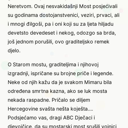
Neretvom. Ovaj nesvakidašnji Most posjećivali
su godinama dostojanstvenici, veziri, prvaci, ali
i mnogi đilgoši, pa i oni koji su za ljeta hiljadu
devetsto devedeset i nekog, odozgo sa brda,
još jednom porušili, ovo graditeljsko remek
djelo.
O Starom mostu, graditeljima i njihovoj
izgradnji, ispričane su brojne priče i legende.
Neke od njih kažu da je svakom Mimaru bila
određena smrtna kazna, ako se luk mosta
nekada raspadne. Pričalo se diljem
Hercegovine svašta nešta koješta….
Podsjećamo vas, dragi ABC Dječaci i
djevojčice, da su mostarski most srušili vojnici