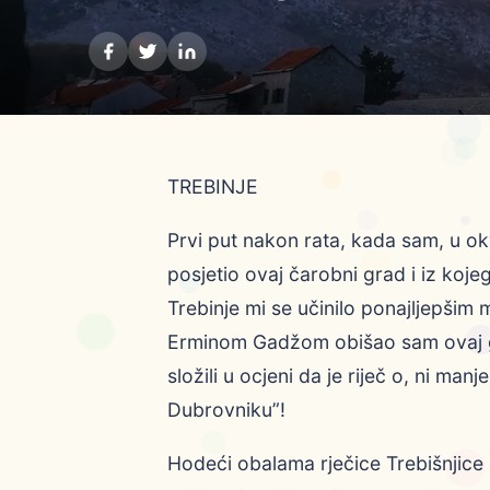
TREBINJE
Prvi put nakon rata, kada sam, u o
posjetio ovaj čarobni grad i iz ko
Trebinje mi se učinilo ponajljepšim
Erminom Gadžom obišao sam ovaj gr
složili u ocjeni da je riječ o, ni 
Dubrovniku”!
Hodeći obalama rječice Trebišnjice 