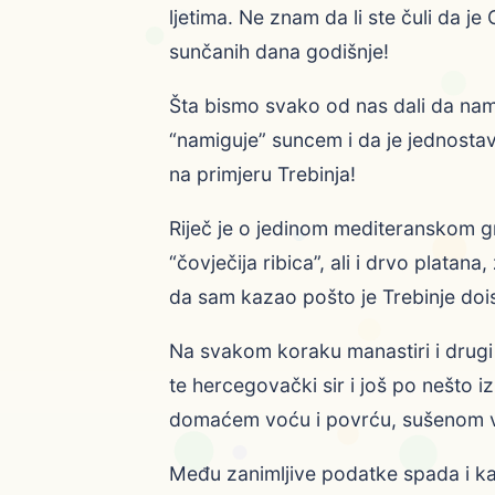
ljetima. Ne znam da li ste čuli da j
sunčanih dana godišnje!
Šta bismo svako od nas dali da nam
“namiguje” suncem i da je jednostav
na primjeru Trebinja!
Riječ je o jedinom mediteranskom gr
“čovječija ribica”, ali i drvo platan
da sam kazao pošto je Trebinje doi
Na svakom koraku manastiri i drugi i
te hercegovački sir i još po nešto
domaćem voću i povrću, sušenom 
Među zanimljive podatke spada i kaz