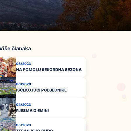
 Više članaka
08/2023
NA POMOLU REKORDNA SEZONA
06/2026
IŠČEKUJUĆI POBJEDNIKE
04/2023
PJESMA O EMINI
05/2023