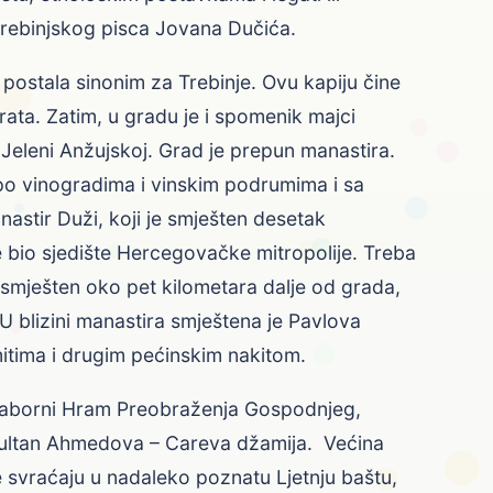
trebinjskog pisca Jovana Dučića.
e postala sinonim za Trebinje. Ovu kapiju čine
ata. Zatim, u gradu je i spomenik majci
j Jeleni Anžujskoj. Grad je prepun manastira.
po vinogradima i vinskim podrumima i sa
nastir Duži, koji je smješten desetak
je bio sjedište Hercegovačke mitropolije. Treba
 smješten oko pet kilometara dalje od grada,
 blizini manastira smještena je Pavlova
mitima i drugim pećinskim nakitom.
 Saborni Hram Preobraženja Gospodnjeg,
 Sultan Ahmedova – Careva džamija. Većina
je svraćaju u nadaleko poznatu Ljetnju baštu,