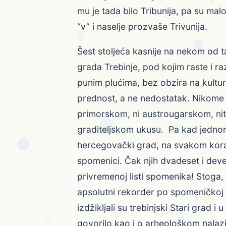
mu je tada bilo Tribunija, pa su malo
“v” i naselje prozvaše Trivunija.
Šest stoljeća kasnije na nekom od t
grada Trebinje, pod kojim raste i r
punim plućima, bez obzira na kulturn
prednost, a ne nedostatak. Nikome ne
primorskom, ni austrougarskom, nit
graditeljskom ukusu. Pa kad jedno
hercegovački grad, na svakom koraku
spomenici. Čak njih dvadeset i dev
privremenoj listi spomenika! Stoga, 
apsolutni rekorder po spomeničkoj
izdžikljali su trebinjski Stari grad 
govorilo kao i o arheološkom nalaziš