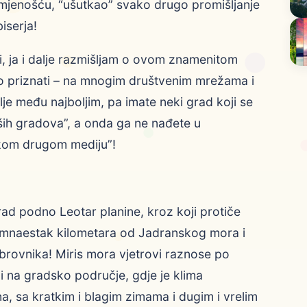
tmjenošću, “ušutkao” svako drugo promišljanje
biserja!
li, ja i dalje razmišljam o ovom znamenitom
i to priznati – na mnogim društvenim mrežama i
lje među najboljim, pa imate neki grad koji se
pših gradova”, a onda ga ne nađete u
ekom drugom mediju”!
rad podno Leotar planine, kroz koji protiče
edamnaestak kilometara od Jadranskog mora i
rovnika! Miris mora vjetrovi raznose po
 i na gradsko područje, gdje je klima
 sa kratkim i blagim zimama i dugim i vrelim