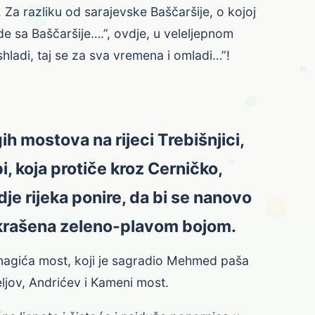
Za razliku od sarajevske Baščaršije, o kojoj
e sa Baščaršije….”, ovdje, u veleljepnom
hladi, taj se za sva vremena i omladi…”!
h mostova na rijeci Trebišnjici,
, koja protiče kroz Cerničko,
dje rijeka ponire, da bi se nanovo
 ukrašena zeleno-plavom bojom.
anagića most, koji je sagradio Mehmed paša
eljov, Andrićev i Kameni most.