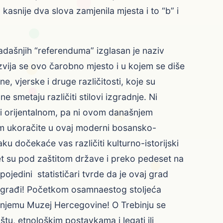
 kasnije dva slova zamjenila mjesta i to “b” i
adašnjih “referenduma” izglasan je naziv
azvija se ovo čarobno mjesto i u kojem se diše
e, vjerske i druge različitosti, koje su
 smetaju različiti stilovi izgradnje. Ni
i orijentalnom, pa ni ovom današnjem
m ukoračite u ovaj moderni bosansko-
 dočekaće vas različiti kulturno-istorijski
et su pod zaštitom države i preko pedeset na
pojedini statističari tvrde da je ovaj grad
 građi! Početkom osamnaestog stoljeća
i u njemu Muzej Hercegovine! O Trebinju se
tu, etnološkim postavkama i legati ili