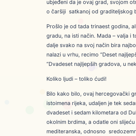
ubjeđeni da je ovaj grad, svojom o
o čaršiji satkanoj od graditeljskog 
Prošlo je od tada trinaest godina, a
gradu, na isti način. Mada – valja 
dalje svako na svoj način bira najbo
nalazi u vrhu, recimo “Deset najlje
“Dvadeset najljepših gradova, u n
Koliko ljudi – toliko ćudi!
Bilo kako bilo, ovaj hercegovački g
istoimena rijeka, udaljen je tek s
dvadeset i sedam kilometara od Dub
okolnim brdima, a odatle oni slijeću
mediteranska, odnosno sredozemna,