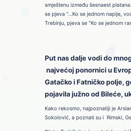
smještenu između šesnaest platana. 
se pjeva “…Ko se jednom napije, vod
Trebinju, pjeva se “Ko se jednom ras
Put nas dalje vodi do mnogi
najvećoj ponornici u Evropi
Gatačko i Fatničko polje, g
pojavila južno od Bileće,
Kako rekosmo, najpoznatiji je Arsl
Sokolović, a poznati su i Rimski, G