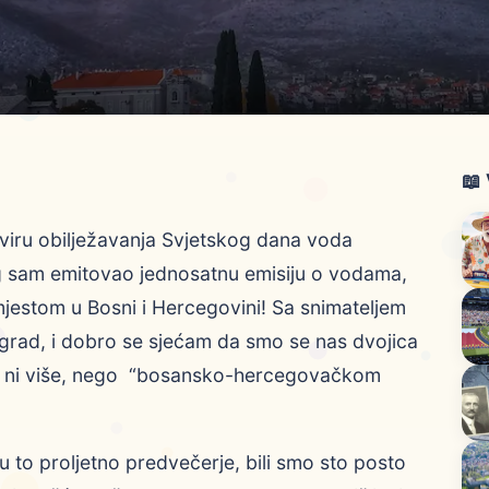
📖
kviru obilježavanja Svjetskog dana voda
jeg sam emitovao jednosatnu emisiju o vodama,
 mjestom u Bosni i Hercegovini! Sa snimateljem
ad, i dobro se sjećam da smo se nas dvojica
manje ni više, nego “bosansko-hercegovačkom
u to proljetno predvečerje, bili smo sto posto