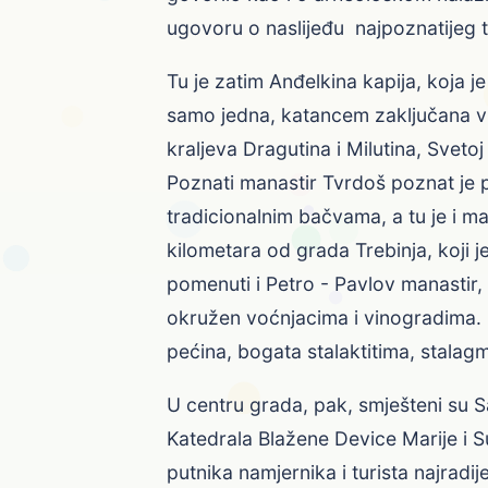
ugovoru o naslijeđu najpoznatijeg 
Tu je zatim Anđelkina kapija, koja j
samo jedna, katancem zaključana vr
kraljeva Dragutina i Milutina, Sveto
Poznati manastir Tvrdoš poznat je 
tradicionalnim bačvama, a tu je i ma
kilometara od grada Trebinja, koji 
pomenuti i Petro - Pavlov manastir,
okružen voćnjacima i vinogradima. U
pećina, bogata stalaktitima, stalag
U centru grada, pak, smješteni su
Katedrala Blažene Device Marije i
putnika namjernika i turista najradi