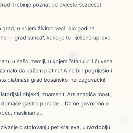
e Grad Trebinje poznat po dvjesto šezdeset
 grad, u kojem živimo veći dio godine,
no – “grad sunca”, kako je to riješeno upravo
adu u našoj zemlji, u kojem “stanuju” i čuvena
a, zamalo da kažem platina! A ne bih pogriješio i
sta platinasti grad bosansko-hercegovački!
storijski objekti, znameniti Arslanagića most,
 iz domaće gastro ponude... Da ne govorimo o
voću, maslinama…
ivanje o stolovanju pet kraljeva, u razdoblju