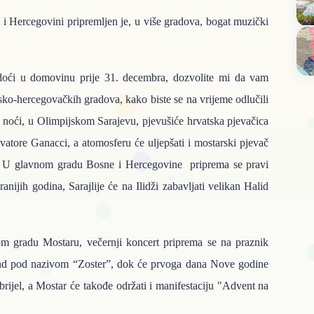
 Hercegovini pripremljen je, u više gradova, bogat muzički
 doći u domovinu prije 31. decembra, dozvolite mi da vam
sko-hercegovačkih gradova, kako biste se na vrijeme odlučili
je noći, u Olimpijskom Sarajevu, pjevušiće hrvatska pjevačica
atore Ganacci, a atomosferu će uljepšati i mostarski pjevač
o. U glavnom gradu Bosne i Hercegovine priprema se pravi
ranijih godina, Sarajlije će na Ilidži zabavljati velikan Halid
epom gradu Mostaru, večernji koncert priprema se na praznik
end pod nazivom “Zoster”, dok će prvoga dana Nove godine
abrijel, a Mostar će takođe održati i manifestaciju "Advent na