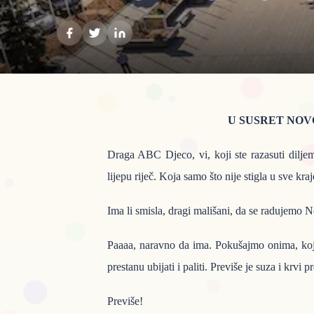
U SUSRET NOV
Draga ABC Djeco, vi, koji ste razasuti dilje
lijepu riječ. Koja samo što nije stigla u sve kra
Ima li smisla, dragi mališani, da se radujemo No
Paaaa, naravno da ima. Pokušajmo onima, koj
prestanu ubijati i paliti. Previše je suza i krvi 
Previše!