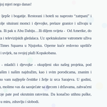
njoj mjeri nego danas!
epše i bogatije. Restorani i hoteli su naprosto “zatrpani” i
je situirani momci i djevojke, prelaze granice i uživaju u
za. Ili pak u Abu Dabiju…Ili diljem svijeta - Od Amerike, do
ta i televizijskih gledalaca. Uz spektakularne vatromete uživa
Times Squarea u Njujorku. Operne kuće redovno upriliče
 i uvijek, na svojoj plaži Kopakobana.
vi - mladići i djevojke - okupljeni oko našeg projekta, pod
šim i našim najdražim, kao i svim porodicama, znanim i
 vam najljepše čestitke i želje iz srca Sarajeva. U godini,
u, molimo vas da saosjećate sa djecom i državama, zahvaćeni
koje pate pod okrutnim ratovima. Da konačno utihnu puške,
u u miru, zdravlju i slobodi.