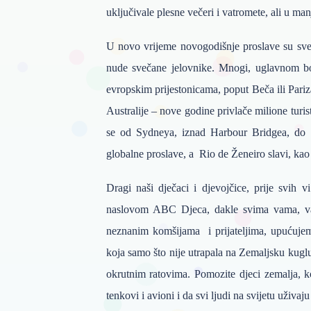
uključivale plesne večeri i vatromete, ali u ma
U novo vrijeme novogodišnje proslave su sve lj
nude svečane jelovnike. Mnogi, uglavnom bol
evropskim prijestonicama, poput Beča ili Pari
Australije – nove godine privlače milione turis
se od Sydneya, iznad Harbour Bridgea, do 
globalne proslave, a Rio de Ženeiro slavi, kao
Dragi naši dječaci i djevojčice, prije svih 
naslovom ABC Djeca, dakle svima vama, va
neznanim komšijama i prijateljima, upućujemo
koja samo što nije utrapala na Zemaljsku kugl
okrutnim ratovima. Pomozite djeci zemalja, 
tenkovi i avioni i da svi ljudi na svijetu uživaj