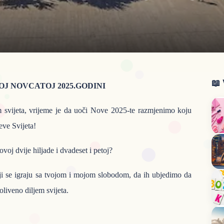
📖
OJ NOVCATOJ 2025.GODINI
m svijeta, vrijeme je da uoči Nove 2025-te razmjenimo koju
jeve Svijeta!
voj dvije hiljade i dvadeset i petoj?
i se igraju sa tvojom i mojom slobodom, da ih ubjedimo da
proliveno diljem svijeta.