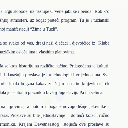
. Na Trgu slobode, uz nastupe Crvene jabuke i benda “Rok k’o
šnjoj atmosferi, uz bogat prateći program. Tu je i tuzlanski
noj manifestaciji “Zima u Tuzli”.
a se svako od vas, dragi naši dječaci i djevojčice iz Kluba
zičkim osjećajima i vlastitim planovima.
se kroz historiju na različite načine. Prilagođena je kulturi,
h i današnjih proslava je i u tehnologiji i vrijednostima. Sve
 nije imala bogzna kakav značaj u seoskim krajevima. Tek
 je centralni praznik u bivšoj Jugoslaviji. Pa i u selima.
 na trgovima, a potom i bogate novogodišnje jelovnike i
raza. Proslave su bile jednostavnije – domaći kolači, ručno
harmoniku. Krajem Devetnaestog stoljeća ove proslave su