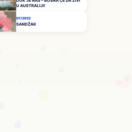
DOK JE NAS – BOSNA ĆE DA ŽIVI
U AUSTRALIJI!
07/2022
SANDŽAK