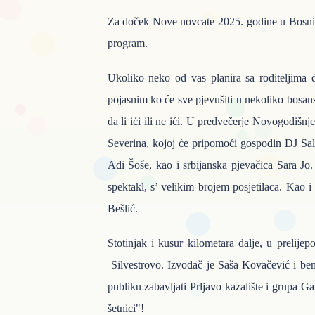
Za doček Nove novcate 2025. godine u Bosni i
program.
Ukoliko neko od vas planira sa roditeljima
pojasnim ko će sve pjevušiti u nekoliko bosan
da li ići ili ne ići. U predvečerje Novogodišn
Severina, kojoj će pripomoći gospodin DJ Salv
Adi Šoše, kao i srbijanska pjevačica Sara J
spektakl, s’ velikim brojem posjetilaca. Kao i 
Bešlić.
Stotinjak i kusur kilometara dalje, u prelij
Silvestrovo. Izvođač je Saša Kovačević i b
publiku zabavljati Prljavo kazalište i grupa G
šetnici"!