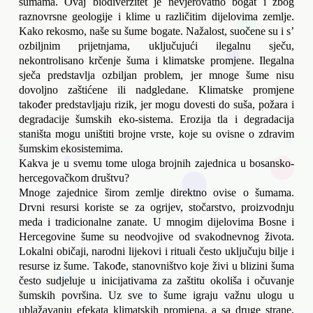
šumama. Ovaj biodiverzitet je nevjerovatno bogat i zbog 
raznovrsne geologije i klime u različitim dijelovima zemlje. 
Kako rekosmo, naše su šume bogate. Nažalost, suočene su i s’ 
ozbiljnim prijetnjama, uključujući ilegalnu sječu, 
nekontrolisano krčenje šuma i klimatske promjene. Ilegalna 
sječa predstavlja ozbiljan problem, jer mnoge šume nisu 
dovoljno zaštićene ili nadgledane. Klimatske promjene 
također predstavljaju rizik, jer mogu dovesti do suša, požara i 
degradacije šumskih eko-sistema. Erozija tla i degradacija 
staništa mogu uništiti brojne vrste, koje su ovisne o zdravim 
šumskim ekosistemima. 
Kakva je u svemu tome uloga brojnih zajednica u bosansko-
hercegovačkom društvu?
Mnoge zajednice širom zemlje direktno ovise o šumama. 
Drvni resursi koriste se za ogrijev, stočarstvo, proizvodnju 
meda i tradicionalne zanate. U mnogim dijelovima Bosne i 
Hercegovine šume su neodvojive od svakodnevnog života. 
Lokalni običaji, narodni lijekovi i rituali često uključuju bilje i 
resurse iz šume. Takođe, stanovništvo koje živi u blizini šuma 
često sudjeluje u inicijativama za zaštitu okoliša i očuvanje 
šumskih površina. Uz sve to šume igraju važnu ulogu u 
ublažavanju efekata klimatskih promjena, a sa druge strane, 