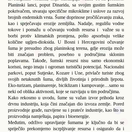
Planinski lanci, poput Dinarida, sa svojim gustim šumskim 
pokrivačem, stvaraju specifične mikroklime i uslove za razvoj 
brojnih endemskih vrsta. Šume doprinose pročišćavanju zraka, 
kao i sprječavaju erozije zemljišta. Nadalje, regulišu vodne 
tokove i pomažu u očuvanju vodnih resursa i  važne su u 
borbi protiv klimatskih promjena, pošto apsorbuju velike 
količine ugljen-dioksida. U Bosni i Hercegovini očuvanje 
šuma je presudno zbog planinskog terena, gdje erozija može 
biti značajan problem, posebno u područjima sklonim 
poplavama. Takođe, šumski resursi nisu samo ekonomski 
korisni, nego imaju i ogroman turistički potencijal. Nacionalni 
parkovi, poput Sutjeske, Kozare i Une, privlače turiste zbog 
svojih netaknutih šuma, divljih životinja i prirodnih ljepota. 
Eko-turizam, planinarenje, biciklizam i kampovanje…samo su 
neki od oblika aktivnosti, koje se razvijaju u tim područjima.
Kako rekosmo u uvodu, šume su važan izvor prihoda kroz 
drvnu industriju, koja čini značajan dio izvoza zemlje. Pored 
proizvodnje građe, razvijene su i prateće industrije, kao što su 
proizvodnja namještaja, papira i bioenergije. 
Međutim, održivo upravljanje šumama je ključno da bi se 
spriječilo prekomjerno iscrpljivanje resursa i osiguralo da i 