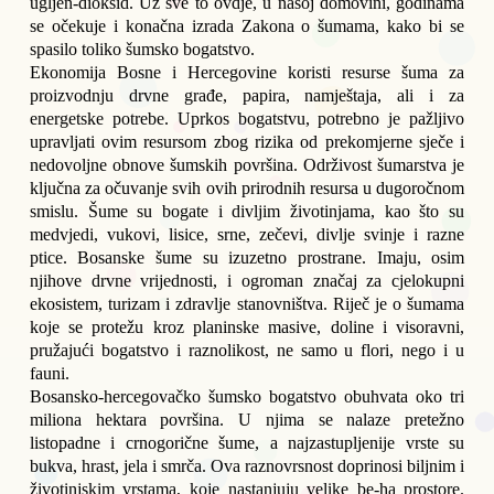
ugljen-dioksid. Uz sve to ovdje, u našoj domovini, godinama 
se očekuje i konačna izrada Zakona o šumama, kako bi se 
spasilo toliko šumsko bogatstvo. 
Ekonomija Bosne i Hercegovine koristi resurse šuma za 
proizvodnju drvne građe, papira, namještaja, ali i za 
energetske potrebe. Uprkos bogatstvu, potrebno je pažljivo 
upravljati ovim resursom zbog rizika od prekomjerne sječe i 
nedovoljne obnove šumskih površina. Održivost šumarstva je 
ključna za očuvanje svih ovih prirodnih resursa u dugoročnom 
smislu. Šume su bogate i divljim životinjama, kao što su 
medvjedi, vukovi, lisice, srne, zečevi, divlje svinje i razne 
ptice. Bosanske šume su izuzetno prostrane. Imaju, osim 
njihove drvne vrijednosti, i ogroman značaj za cjelokupni 
ekosistem, turizam i zdravlje stanovništva. Riječ je o šumama 
koje se protežu kroz planinske masive, doline i visoravni, 
pružajući bogatstvo i raznolikost, ne samo u flori, nego i u 
fauni.
Bosansko-hercegovačko šumsko bogatstvo obuhvata oko tri 
miliona hektara površina. U njima se nalaze pretežno 
listopadne i crnogorične šume, a najzastupljenije vrste su 
bukva, hrast, jela i smrča. Ova raznovrsnost doprinosi biljnim i 
životinjskim vrstama, koje nastanjuju velike be-ha prostore. 