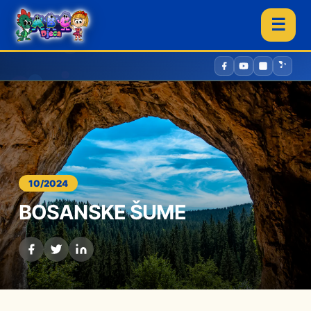
☰
10/2024
BOSANSKE ŠUME