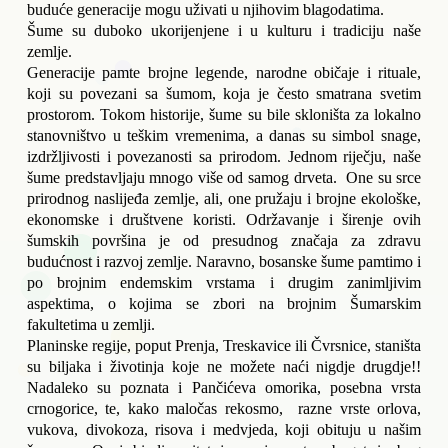
buduće generacije mogu uživati u njihovim blagodatima.
Šume su duboko ukorijenjene i u kulturu i tradiciju naše 
zemlje.
Generacije pamte brojne legende, narodne običaje i rituale, 
koji su povezani sa šumom, koja je često smatrana svetim 
prostorom. Tokom historije, šume su bile skloništa za lokalno 
stanovništvo u teškim vremenima, a danas su simbol snage, 
izdržljivosti i povezanosti sa prirodom. Jednom riječju, naše 
šume predstavljaju mnogo više od samog drveta.  One su srce 
prirodnog naslijeđa zemlje, ali, one pružaju i brojne ekološke, 
ekonomske i društvene koristi. Održavanje i širenje ovih 
šumskih površina je od presudnog značaja za zdravu 
budućnost i razvoj zemlje. Naravno, bosanske šume pamtimo i 
po brojnim endemskim vrstama i drugim zanimljivim 
aspektima, o kojima se zbori na brojnim Šumarskim 
fakultetima u zemlji. 
Planinske regije, poput Prenja, Treskavice ili Čvrsnice, staništa 
su biljaka i životinja koje ne možete naći nigdje drugdje!! 
Nadaleko su poznata i Pančićeva omorika, posebna vrsta 
crnogorice, te, kako maločas rekosmo,  razne vrste orlova, 
vukova, divokoza, risova i medvjeda, koji obituju u našim 