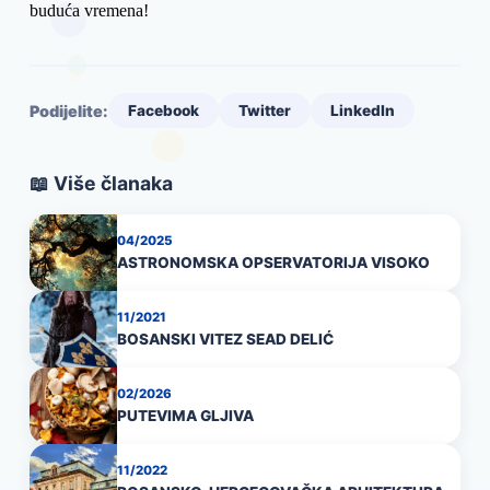
buduća vremena!
Podijelite:
Facebook
Twitter
LinkedIn
📖 Više članaka
04/2025
ASTRONOMSKA OPSERVATORIJA VISOKO
11/2021
BOSANSKI VITEZ SEAD DELIĆ
02/2026
PUTEVIMA GLJIVA
11/2022