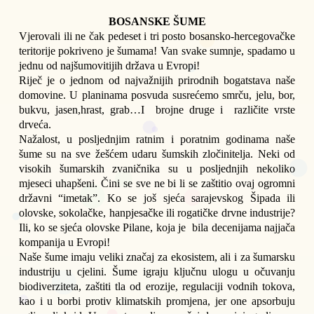
BOSANSKE ŠUME
Vjerovali ili ne čak pedeset i tri posto bosansko-hercegovačke 
teritorije pokriveno je šumama! Van svake sumnje, spadamo u 
jednu od najšumovitijih država u Evropi! 
Riječ je o jednom od najvažnijih prirodnih bogatstava naše 
domovine. U planinama posvuda susrećemo smrču, jelu, bor, 
bukvu, jasen,hrast, grab…I  brojne druge i  različite vrste 
drveća.
Nažalost, u posljednjim ratnim i poratnim godinama naše 
šume su na sve žešćem udaru šumskih zločinitelja. Neki od 
visokih šumarskih zvaničnika su u posljednjih nekoliko 
mjeseci uhapšeni. Čini se sve ne bi li se zaštitio ovaj ogromni 
državni “imetak”. Ko se još sjeća sarajevskog Šipada ili 
olovske, sokolačke, hanpjesačke ili rogatičke drvne industrije? 
Ili, ko se sjeća olovske Pilane, koja je  bila decenijama najjača 
kompanija u Evropi! 
Naše šume imaju veliki značaj za ekosistem, ali i za šumarsku 
industriju u cjelini. Šume igraju ključnu ulogu u očuvanju 
biodiverziteta, zaštiti tla od erozije, regulaciji vodnih tokova, 
kao i u borbi protiv klimatskih promjena, jer one apsorbuju 