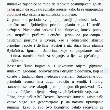
šumarske zajednice se trude da redovito pošumljavaju goleti i 
na taj način da očuvaju šumske resurse, kako bi se unaprijedila 
otpornost eko sistema na klimatske promjene.
U poratnom periodu sve je popularniji planinski turizam, 
naročito među ljubiteljima prirode i planinarenja. U središtu 
pažnje su Nacionalni parkovi Une i Sutjeske, šumski putevi, 
koji uključuju prašumu Perućicu, jednu od posljednjih i 
najstarijih prašuma u Evropi, kao i jedinstveno iskustvo 
prirodne ljepote i divljine. Postoji i niz staza kroz planine 
Bjelašnicu, Igman i Jahorinu, koje su popularne među 
turistima, naročito zimi za skijanje, a ljeti za pješačenje i 
biciklizam.
Bosanske šume bogate su i ljekovitim biljem, gljivama, 
šumskim jagodama, borovnicama i drugim plodovima, koji se 
koriste u tradicionalnoj medicini i prehrani. Sakupljanje ovih 
prirodnih resursa ima dugu tradiciju u zemlji, i mnogi 
stanovnici se bave sakupljanjem i prodajom tih proizvoda. Ovi 
plodovi i biljke su cijenjeni zbog svojih ljekovitih svojstava. 
Očito, dragi naši ABC Deovci, Bosanske šume su zaista naše 
veliko blago! Na generacijama je da nastave upravljanje 
šumama, kako bi svo ovo bogatstvo ostalo sačuvano za 