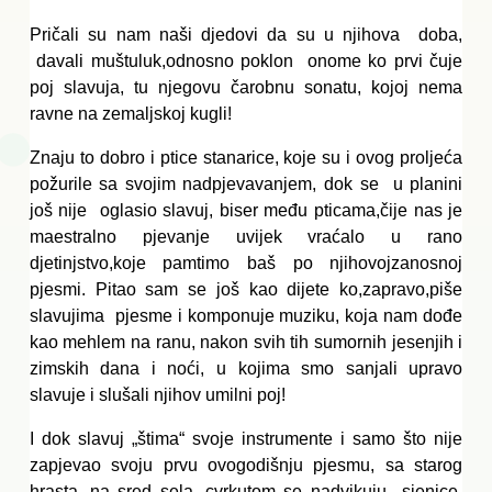
Pričali su nam naši djedovi da su u njihova  doba, 
 davali muštuluk,odnosno poklon  onome ko prvi čuje 
poj slavuja, tu njegovu čarobnu sonatu, kojoj nema 
ravne na zemaljskoj kugli!
Znaju to dobro i ptice stanarice, koje su i ovog proljeća 
požurile sa svojim nadpjevavanjem, dok se  u planini 
još nije  oglasio slavuj, biser među pticama,čije nas je 
maestralno pjevanje uvijek vraćalo u rano 
djetinjstvo,koje pamtimo baš po njihovojzanosnoj 
pjesmi. Pitao sam se još kao dijete ko,zapravo,piše 
slavujima  pjesme i komponuje muziku, koja nam dođe 
kao mehlem na ranu, nakon svih tih sumornih jesenjih i 
zimskih dana i noći, u kojima smo sanjali upravo 
slavuje i slušali njihov umilni poj!
I dok slavuj „štima“ svoje instrumente i samo što nije 
zapjevao svoju prvu ovogodišnju pjesmu, sa starog 
hrasta, na sred sela, cvrkutom se nadvikuju  sjenice, 