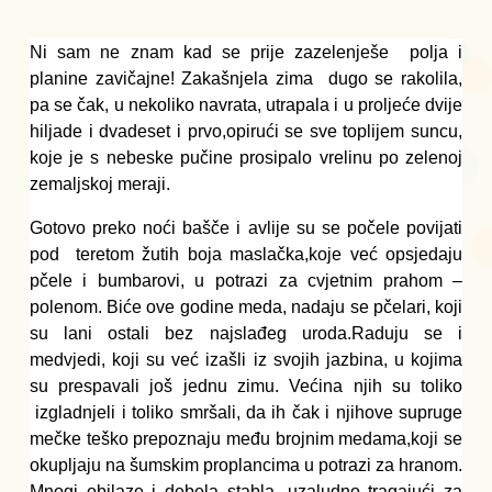
Ni sam ne znam kad se prije zazelenješe  polja i 
planine zavičajne! Zakašnjela zima  dugo se rakolila, 
pa se čak, u nekoliko navrata, utrapala i u proljeće dvije 
hiljade i dvadeset i prvo,opirući se sve toplijem suncu, 
koje je s nebeske pučine prosipalo vrelinu po zelenoj 
zemaljskoj meraji.
Gotovo preko noći bašče i avlije su se počele povijati 
pod  teretom žutih boja maslačka,koje već opsjedaju 
pčele i bumbarovi, u potrazi za cvjetnim prahom –
polenom. Biće ove godine meda, nadaju se pčelari, koji 
su lani ostali bez najslađeg uroda.Raduju se i 
medvjedi, koji su već izašli iz svojih jazbina, u kojima 
su prespavali još jednu zimu. Većina njih su toliko 
 izgladnjeli i toliko smršali, da ih čak i njihove supruge 
mečke teško prepoznaju među brojnim medama,koji se 
okupljaju na šumskim proplancima u potrazi za hranom. 
Mnogi obilaze i debela stabla, uzaludno tragajući za 