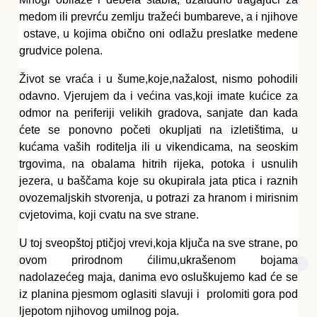
medom ili prevrću zemlju tražeći bumbareve, a i njihove 
 ostave, u kojima obično oni odlažu preslatke medene 
grudvice polena.
Život se vraća i u šume,koje,nažalost, nismo pohodili 
odavno. Vjerujem da i većina vas,koji imate kućice za 
odmor na periferiji velikih gradova, sanjate dan kada 
ćete se ponovno početi okupljati na izletištima, u 
kućama vaših roditelja ili u vikendicama, na seoskim 
trgovima, na obalama hitrih rijeka, potoka i usnulih 
jezera, u baščama koje su okupirala jata ptica i raznih 
ovozemaljskih stvorenja, u potrazi za hranom i mirisnim 
cvjetovima, koji cvatu na sve strane.
U toj sveopštoj ptičjoj vrevi,koja ključa na sve strane, po 
ovom prirodnom ćilimu,ukrašenom bojama 
nadolazećeg maja, danima evo osluškujemo kad će se 
iz planina pjesmom oglasiti slavuji i  prolomiti gora pod 
ljepotom njihovog umilnog poja.