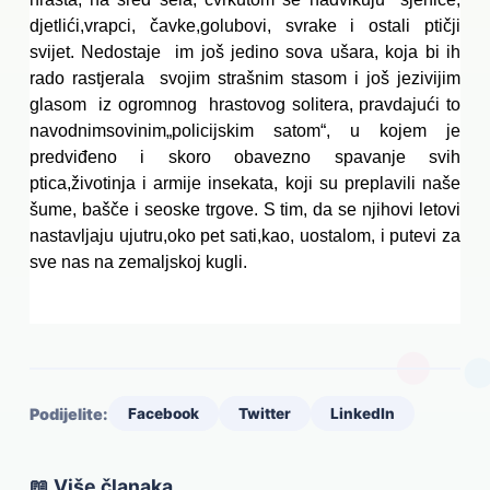
djetlići,vrapci, čavke,golubovi, svrake i ostali ptičji 
svijet. Nedostaje  im još jedino sova ušara, koja bi ih 
rado rastjerala  svojim strašnim stasom i još jezivijim 
glasom  iz ogromnog  hrastovog solitera, pravdajući to 
navodnimsovinim„policijskim satom“, u kojem je 
predviđeno i skoro obavezno spavanje svih 
ptica,životinja i armije insekata, koji su preplavili naše 
šume, bašče i seoske trgove. S tim, da se njihovi letovi 
nastavljaju ujutru,oko pet sati,kao, uostalom, i putevi za 
sve nas na zemaljskoj kugli.
Podijelite:
Facebook
Twitter
LinkedIn
📖 Više članaka