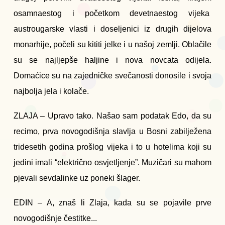
osamnaestog i početkom devetnaestog vijeka
austrougarske vlasti i doseljenici iz drugih dijelova
monarhije, počeli su kititi jelke i u našoj zemlji. Oblačile
su se najljepše haljine i nova novcata odijela.
Domaćice su na zajedničke svečanosti donosile i svoja
najbolja jela i kolače.
ZLAJA – Upravo tako. Našao sam podatak Edo, da su
recimo, prva novogodišnja slavlja u Bosni zabilježena
tridesetih godina prošlog vijeka i to u hotelima koji su
jedini imali “električno osvjetljenje”. Muzičari su mahom
pjevali sevdalinke uz poneki šlager.
EDIN – A, znaš li Zlaja, kada su se pojavile prve
novogodišnje čestitke...