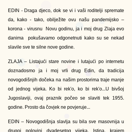
EDIN - Draga djeco, dok se vi i vaši roditelji spremate
da, kako - tako, obilježite ovu našu pandemijsko –
korona - virusnu Novu godinu, ja i moj drug Zlaja evo
danima pokušavamo odgonetnuti kako su se nekad
slavile sve te silne nove godine.
ZLAJA – Listajući stare novine i lutajući po internetu
doznadosmo ja i moj vrli drug Edin, da tradicija
novogodišnjih dočeka na našim prostorima traje manje
od jednog vijeka. Ko bi rek'o, ko bi rek'o...U bivšoj
Jugoslaviji, ovaj praznik počeo se slaviti tek 1955.
godine. Prosto da čovjek ne povjeruje...
EDIN – Novogodišnja slavlja su bila sve masovnija u
drugoj polovini dvadesetog vijeka. Istina, krajem