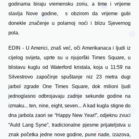
godinama biraju vremensku zonu, a time i vrijeme
slavlja Nove godine, s obzirom da vrijeme gubi
donekle značenje u polarnoj noći i blizu Sjevernog
pola.
EDIN - U Americi, znaš već, oči Amerikanaca i ljudi iz
cijelog svijeta, uprte su u njujorški Times Square, u
blistavu kuglu od Waterford kristala, koja u 11:59 na
Silvestrovo započinje spuštanje niz 23 metra dugi
jarbol zgrade One Times Square, dok milioni ljudi
jednoglasno odbrojavaju zadnje sekunde godine na
izmaku... ten, nine, eight, seven... A kad kugla stigne do
dna jarbola zaori se “Happy New Year!”, odjeknu zvuci
“Auld Lang Syne”, tradicionalne pjesme prijateljstva u
znak početka jedne nove godine, pune nade, izazova,