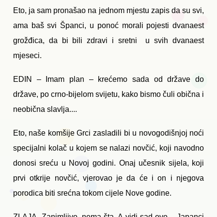
Eto, ja sam pronašao na jednom mjestu zapis da su svi,
ama baš svi Španci, u ponoć morali pojesti dvanaest
grožđica, da bi bili zdravi i sretni u svih dvanaest
mjeseci.
EDIN – Imam plan – krećemo sada od države do
države, po crno-bijelom svijetu, kako bismo čuli obična i
neobična slavlja....
Eto, naše komšije Grci zasladili bi u novogodišnjoj noći
specijalni kolač u kojem se nalazi novčić, koji navodno
donosi sreću u Novoj godini. Onaj učesnik sijela, koji
prvi otkrije novčić, vjerovao je da će i on i njegova
porodica biti srećna tokom cijele Nove godine.
ZLAJA- Zanimljivo, nema šta. A vidi sad ovo – Japanci