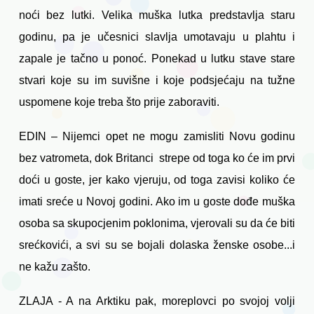
noći bez lutki. Velika muška lutka predstavlja staru
godinu, pa je učesnici slavlja umotavaju u plahtu i
zapale je tačno u ponoć. Ponekad u lutku stave stare
stvari koje su im suvišne i koje podsjećaju na tužne
uspomene koje treba što prije zaboraviti.
EDIN – Nijemci opet ne mogu zamisliti Novu godinu
bez vatrometa, dok Britanci strepe od toga ko će im prvi
doći u goste, jer kako vjeruju, od toga zavisi koliko će
imati sreće u Novoj godini. Ako im u goste dođe muška
osoba sa skupocjenim poklonima, vjerovali su da će biti
srećkovići, a svi su se bojali dolaska ženske osobe...i
ne kažu zašto.
ZLAJA - A na Arktiku pak, moreplovci po svojoj volji