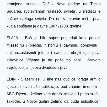
promjena, snova... Doček Nove godine na Times
Squareu, svojevrsnom “raskršću svijeta”, u središtu je
pažnje cijeloga svijeta. Da ne zaboravim reći - prva
kugla spuštena je davne 1907./1908. godine...
ZLAJA – Baš je bilo super pogledati kroz prozor,
mjesečinu i bjelinu, historiju i davninu, domovinu i
daljinu...oslušnuti jelene i saonice, obojiti djetinjstva
slikovnice...Vrijeme je da poželimo sebi i čitavom
svijetu, bolju i ljepšu dvadeset i prvu!
EDIN - Slažem se. U ime nas dvojice, draga armijo
djece uz ove naše aplikacije, pod znanim imenom –
ABC Djeca – želimo vam dobro zdravlje i puno sreće!
Također, u Novoj godini želimo da bude ustostručen