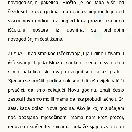
novogodišnjih paketića. Prošlo je od tada više od
šezdeset i kusur godina i dan danas moji roditelji pred
svaku novu godinu, uz pogled kroz prozor, uzaludno
iščekuju poštara iz davnina sa prelijepim
novogodišnjim čestitkama...
ZLAJA – Kad smo kod iščekivanja, i ja Edine uživam u
iščekivanju Djeda Mraza, sanki i jelena, i svih onih
silnih paketića što ovaj novogodišnji kolaž prate...
Sjećam se prošlih godina dok smo bili još uvijek palčići
prvačići, da smo čekajući Novu godinu, znali često
zaspati i da smo molili mamu da nas probudi tačno u 24
sata, kada dolazi Nova godina. Ako je kojim slučajem
noć obasjana mjesečinom, mama nam kroz prozor,
redovno ukrašen ledenicama, pokaže sjajnu zvijezdu i