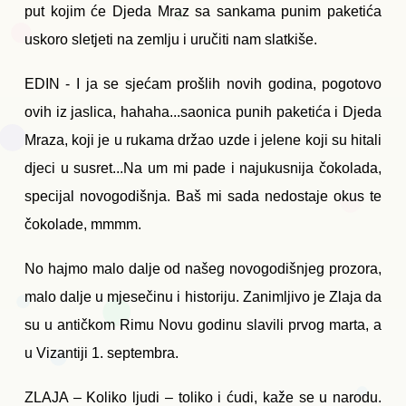
put kojim će Djeda Mraz sa sankama punim paketića
uskoro sletjeti na zemlju i uručiti nam slatkiše.
EDIN - I ja se sjećam prošlih novih godina, pogotovo
ovih iz jaslica, hahaha...saonica punih paketića i Djeda
Mraza, koji je u rukama držao uzde i jelene koji su hitali
djeci u susret...Na um mi pade i najukusnija čokolada,
specijal novogodišnja. Baš mi sada nedostaje okus te
čokolade, mmmm.
No hajmo malo dalje od našeg novogodišnjeg prozora,
malo dalje u mjesečinu i historiju. Zanimljivo je Zlaja da
su u antičkom Rimu Novu godinu slavili prvog marta, a
u Vizantiji 1. septembra.
ZLAJA – Koliko ljudi – toliko i ćudi, kaže se u narodu.