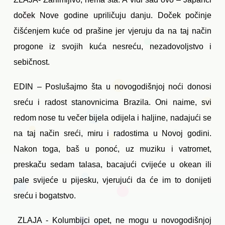
doček Nove godine upriličuju danju. Doček počinje
čišćenjem kuće od prašine jer vjeruju da na taj način
progone iz svojih kuća nesreću, nezadovoljstvo i
sebičnost.
EDIN – Poslušajmo šta u novogodišnjoj noći donosi
sreću i radost stanovnicima Brazila. Oni naime, svi
redom nose tu večer bijela odijela i haljine, nadajući se
na taj način sreći, miru i radostima u Novoj godini.
Nakon toga, baš u ponoć, uz muziku i vatromet,
preskaču sedam talasa, bacajući cvijeće u okean ili
pale svijeće u pijesku, vjerujući da će im to donijeti
sreću i bogatstvo.
ZLAJA - Kolumbijci opet, ne mogu u novogodišnjoj