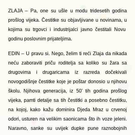
ZLAJA – Pa, one su ušle u modu tridesetih godina
prošlog vijeka. Čestitke su objavljivane u novinama, u
kojima su trgovci i industrijalci javno čestitali Novu
godinu poslovnim prijateljima.
EDIN – U pravu si. Nego, želim ti reći Zlaja da nikada
neću zaboraviti priču roditelja sa koliko su žara sa
drugovima i drugaricama iz razreda dočekivali
novogodišnje čestitke koje je poštar donosio u njihovu
školu. Njihova generacija, iz 50' tih godina prošlog
vijeka, pamti detalje sa tih čestitki a posebno čestitku,
na kojoj, kako kažu dominira Djeda Mraz u crvenoj
odori, usturen na velikim saonicama što ih voze jeleni.
Naravno, sanke su uvijek dupke pune raznobojnih