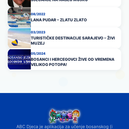
08/2022
LANA PUDAR – ZLATU ZLATO
03/2023
TURISTIČKE DESTINACIJE SARAJEVO – ŽIVI
MUZEJ
05/2024
BOSANCI I HERCEGOVCI ŽIVE OD VREMENA
VELIKOG POTOPA!
ABC Djeca je aplikacija za učenje bosanskog (i