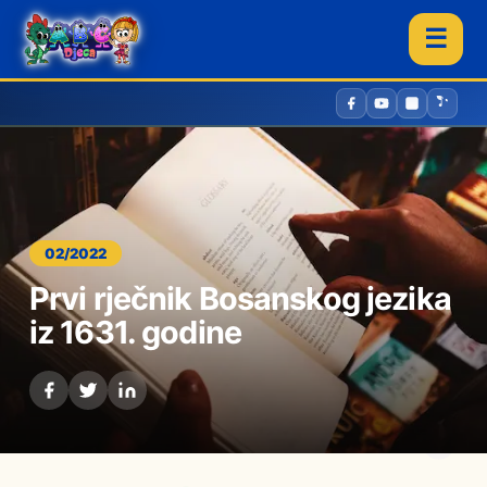
☰
02/2022
Prvi rječnik Bosanskog jezika
iz 1631. godine