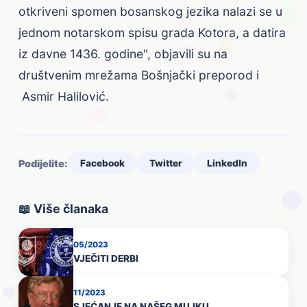
otkriveni spomen bosanskog jezika nalazi se u
jednom notarskom spisu grada Kotora, a datira
iz davne 1436. godine", objavili su na
društvenim mrežama Bošnjački preporod i
Asmir Halilović.
Podijelite:
Facebook
Twitter
LinkedIn
📖 Više članaka
05/2023
VJEČITI DERBI
11/2023
SJEĆANJE NA NAŠEG MUJKU